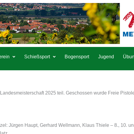
erein
Schießsport
Bogensport
Jugend
Übun
ndesmeisterschaft 2025 teil. Geschossen wurde Freie Pistole 
zel: Jürgen Haupt, Gerhard Wellmann, Klaus Thiele – 8., 10. un
latz