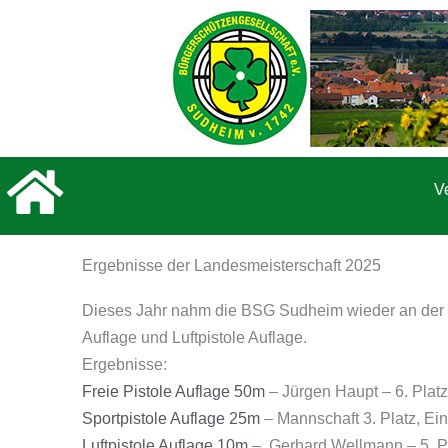
Zum
Inhalt
springen
V
Ergebnisse der Landesmeisterschaft 2025
Dieses Jahr nahm die BSG Sudheim wieder an der La
Auflage und Luftpistole Auflage.
Ergebnisse:
Freie Pistole Auflage 50m
– Jürgen Haupt – 6. Platz
Sportpistole Auflage 25m
– Mannschaft 3. Platz, Ein
Luftpistole Auflage 10m
– Gerhard Wellmann – 5. P