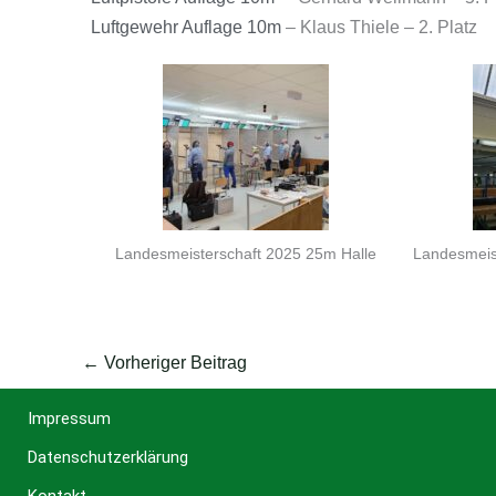
Luftgewehr Auflage 10m
– Klaus Thiele – 2. Platz
Landesmeisterschaft 2025 25m Halle
Landesmeist
←
Vorheriger Beitrag
Impressum
Datenschutzerklärung