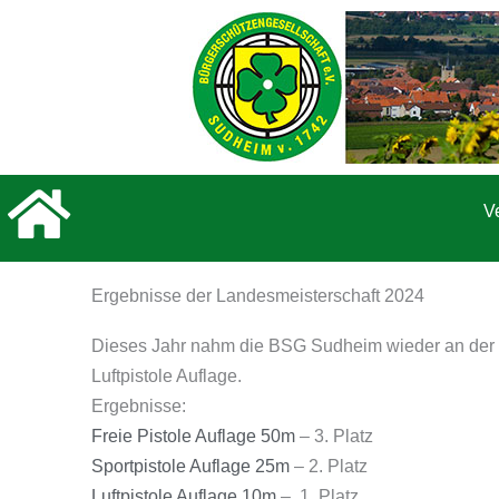
Zum
Inhalt
springen
V
Ergebnisse der Landesmeisterschaft 2024
Dieses Jahr nahm die BSG Sudheim wieder an der La
Luftpistole Auflage.
Ergebnisse:
Freie Pistole Auflage 50m
– 3. Platz
Sportpistole Auflage 25m
– 2. Platz
Luftpistole Auflage 10m
– 1. Platz