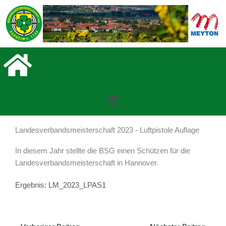
Zum
Inhalt
springen
Menü
Landesverbandsmeisterschaft 2023 - Luftpistole Auflage
In diesem Jahr stellte die BSG einen Schützen für die
Landesverbandsmeisterschaft in Hannover.
Ergebnis: LM_2023_LPAS1